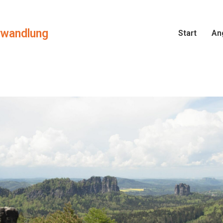
rwandlung
Start
An