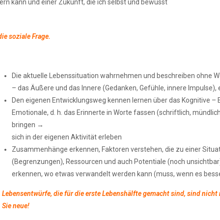
ern kann und einer Zukunft, die ich selbst und bewusst
ie soziale Frage.
Die aktuelle Lebenssituation wahrnehmen und beschreiben ohne W
– das Äußere und das Innere (Gedanken, Gefühle, innere Impulse), 
Den eigenen Entwicklungsweg kennen lernen über das Kognitive – 
Emotionale, d. h. das Erinnerte in Worte fassen (schriftlich, mündl
bringen →
sich in der eigenen Aktivität erleben
Zusammenhänge erkennen, Faktoren verstehen, die zu einer Situati
(Begrenzungen), Ressourcen und auch Potentiale (noch unsicht
erkennen, wo etwas verwandelt werden kann (muss, wenn es besse
Lebensentwürfe, die für die erste Lebenshälfte gemacht sind, sind nicht
Sie neue!